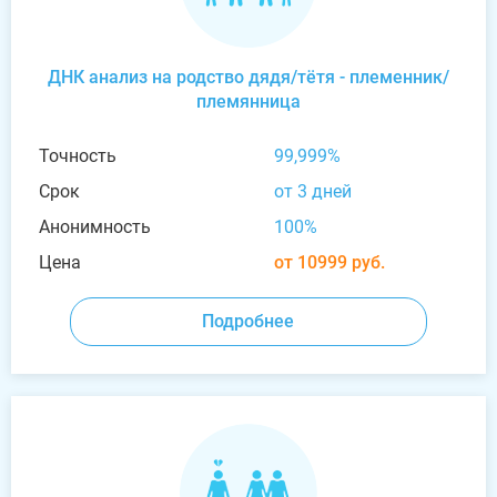
ДНК анализ на родство дядя/тётя - племенник/
племянница
Точность
99,999%
Срок
от 3 дней
Анонимность
100%
Цена
от 10999 руб.
Подробнее