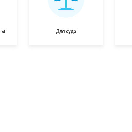
ены
Для суда