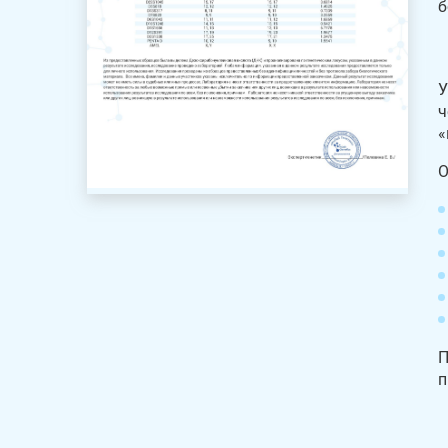
б
У
ч
«
О
П
п