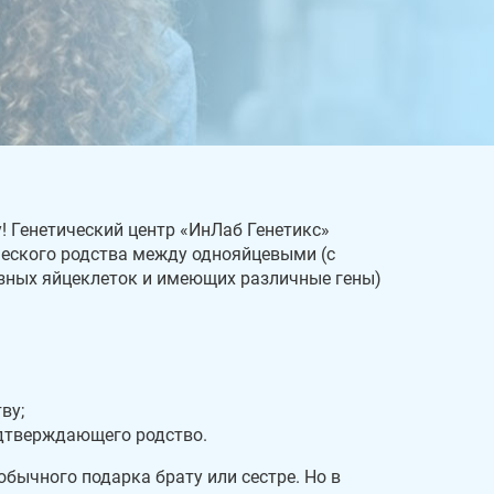
! Генетический центр «ИнЛаб Генетикс»
еского родства между однояйцевыми (с
зных яйцеклеток и имеющих различные гены)
ву;
дтверждающего родство.
бычного подарка брату или сестре. Но в