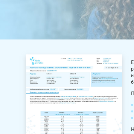
Е
р
и
б
П
Н