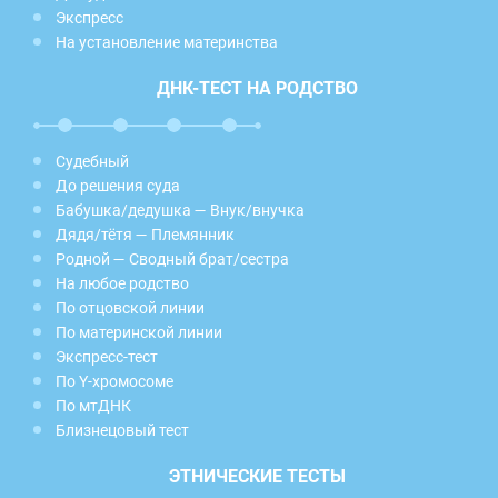
Экспресс
На установление материнства
ДНК-ТЕСТ НА РОДСТВО
Судебный
До решения суда
Бабушка/дедушка — Внук/внучка
Дядя/тётя — Племянник
Родной — Сводный брат/сестра
На любое родство
По отцовской линии
По материнской линии
Экспресс-тест
По Y-хромосоме
По мтДНК
Близнецовый тест
ЭТНИЧЕСКИЕ ТЕСТЫ