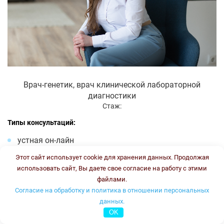
Врач-генетик, врач клинической лабораторной
диагностики
Стаж:
Типы консультаций:
устная он-лайн
письменная он-лайн
Этот сайт использует cookie для хранения данных. Продолжая
письменная офлайн
использовать сайт, Вы даете свое согласие на работу с этими
файлами.
Стоимость консультации:
3500 рублей
График работы:
ПН, ВТ, ЧТ, ПТ с 16.00 до 18.00
Согласие на обработку и политика в отношении персональных
данных.
Онлайн консультация
OK