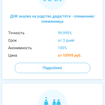
ДНК анализ на родство дядя/тётя - племенник/
племянница
Точность
99,999%
Срок
от 3 дней
Анонимность
100%
Цена
от 10999 руб.
Подробнее