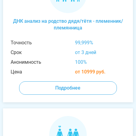
ДНК анализ на родство дядя/тётя - племенник/
племянница
Точность
99,999%
Срок
от 3 дней
Анонимность
100%
Цена
от 10999 руб.
Подробнее