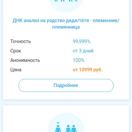
ДНК анализ на родство дядя/тётя - племенник/
племянница
Точность
99,999%
Срок
от 3 дней
Анонимность
100%
Цена
от 10999 руб.
Подробнее