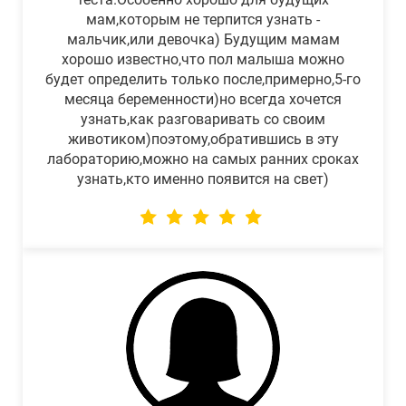
мам,которым не терпится узнать -
мальчик,или девочка) Будущим мамам
хорошо известно,что пол малыша можно
будет определить только после,примерно,5-го
месяца беременности)но всегда хочется
узнать,как разговаривать со своим
животиком)поэтому,обратившись в эту
лабораторию,можно на самых ранних сроках
узнать,кто именно появится на свет)