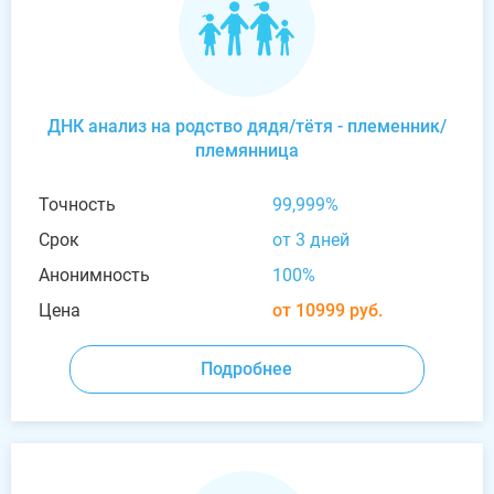
ДНК анализ на родство дядя/тётя - племенник/
племянница
Точность
99,999%
Срок
от 3 дней
Анонимность
100%
Цена
от 10999 руб.
Подробнее