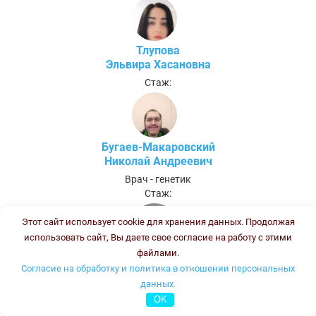
Тлупова
Эльвира Хасановна
Стаж:
Бугаев-Макаровский
Николай Андреевич
Врач - генетик
Стаж:
Этот сайт использует cookie для хранения данных. Продолжая
использовать сайт, Вы даете свое согласие на работу с этими
файлами.
Саргсян
Согласие на обработку и политика в отношении персональных
Нина Арутюновна
данных.
Врач - генетик
OK
Стаж: