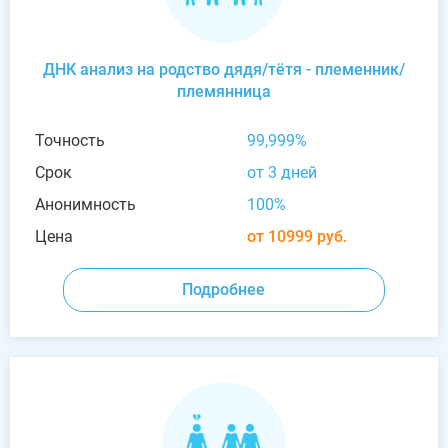
ДНК анализ на родство дядя/тётя - племенник/
племянница
Точность
99,999%
Срок
от 3 дней
Анонимность
100%
Цена
от 10999 руб.
Подробнее