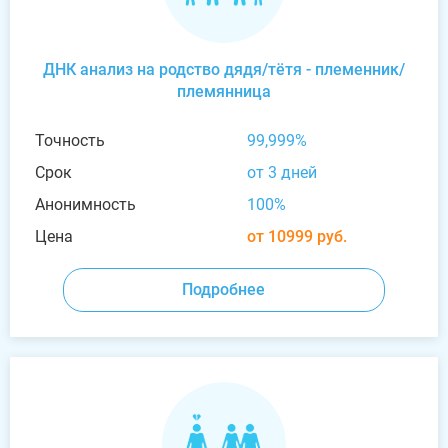
ДНК анализ на родство дядя/тётя - племенник/
племянница
Точность
99,999%
Срок
от 3 дней
Анонимность
100%
Цена
от 10999 руб.
Подробнее