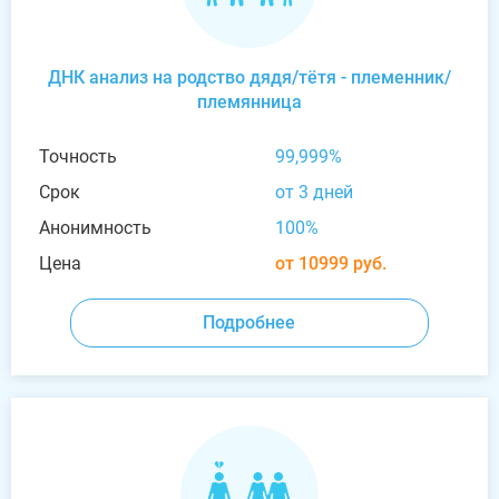
ДНК анализ на родство дядя/тётя - племенник/
племянница
Точность
99,999%
Срок
от 3 дней
Анонимность
100%
Цена
от 10999 руб.
Подробнее