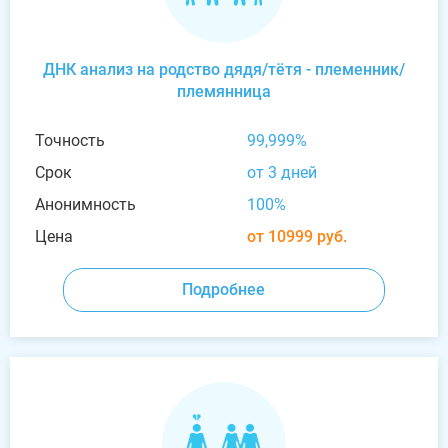
ДНК анализ на родство дядя/тётя - племенник/
племянница
Точность
99,999%
Срок
от 3 дней
Анонимность
100%
Цена
от 10999 руб.
Подробнее