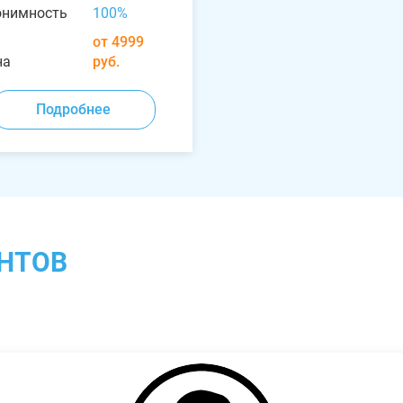
онимность
100%
от 4999
на
руб.
Подробнее
НТОВ