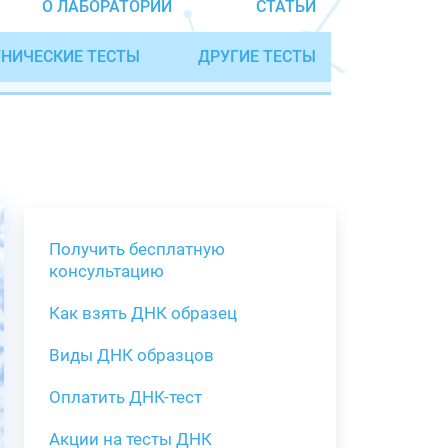
О ЛАБОРАТОРИИ
СТАТЬИ
НИЧЕСКИЕ ТЕСТЫ
ДРУГИЕ ТЕСТЫ
Получить бесплатную
консультацию
Как взять ДНК образец
Получить бе
Виды ДНК образцов
Как взять о
Виды нестан
(инструкция)
для анализа
Оплатить ДНК-тест
Забор крови
Акции на тесты ДНК
тестов