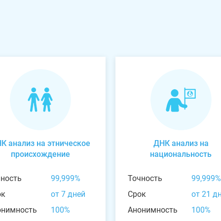
К анализ на этническое
ДНК анализ на
происхождение
национальность
чность
99,999%
Точность
99,999%
ок
от 7 дней
Срок
от 21 д
онимность
100%
Анонимность
100%