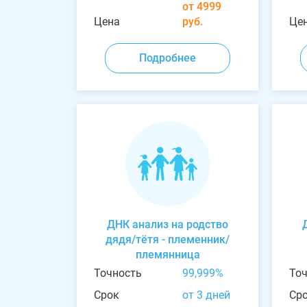
от 4999
Цена
руб.
Це
Подробнее
ДНК анализ на родство
дядя/тётя - племенник/
племянница
Точность
99,999%
То
Срок
от 3 дней
Ср