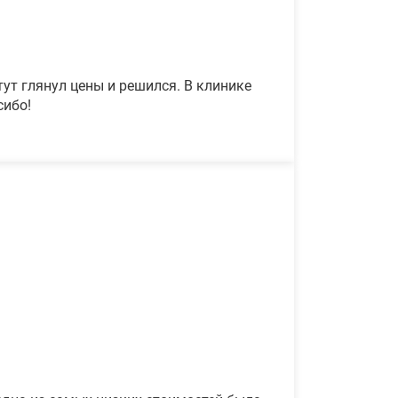
ут глянул цены и решился. В клинике
сибо!