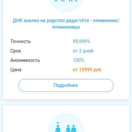
ДНК анализ на родство дядя/тётя - племенник/
племянница
Точность
99,999%
Срок
от 3 дней
Анонимность
100%
Цена
от 10999 руб.
Подробнее