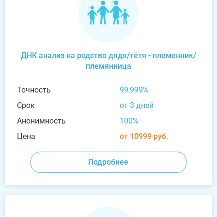
ДНК анализ на родство дядя/тётя - племенник/
племянница
Точность
99,999%
Срок
от 3 дней
Анонимность
100%
Цена
от 10999 руб.
Подробнее