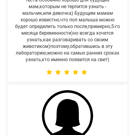
мам,которым не терпится узнать -
мальчик,или девочка) Будущим мамам
хорошо известно,что пол малыша можно
будет определить только после,примерно,5-го
месяца беременности)но всегда хочется
узнать,как разговаривать со своим
животиком)поэтому,обратившись в эту
лабораторию,можно на самых ранних сроках
узнать,кто именно появится на свет)