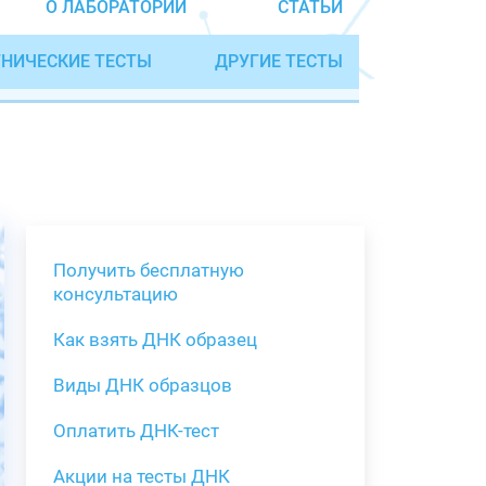
О ЛАБОРАТОРИИ
СТАТЬИ
НИЧЕСКИЕ ТЕСТЫ
ДРУГИЕ ТЕСТЫ
Получить бесплатную
консультацию
Как взять ДНК образец
Получить бе
Виды ДНК образцов
Как взять о
Виды нестан
(инструкция)
для анализа
Оплатить ДНК-тест
Забор крови
Акции на тесты ДНК
тестов