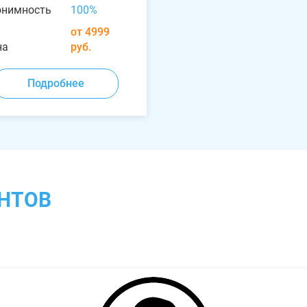
онимность
100%
от 4999
на
руб.
Подробнее
НТОВ