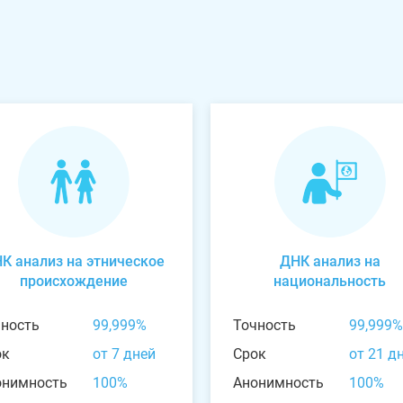
К анализ на этническое
ДНК анализ на
происхождение
национальность
чность
99,999%
Точность
99,999%
ок
от 7 дней
Срок
от 21 д
онимность
100%
Анонимность
100%