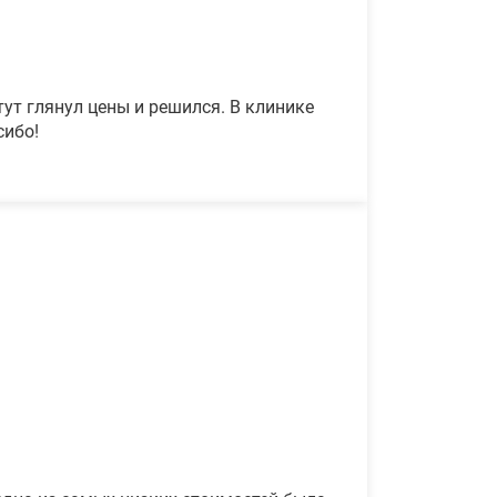
ут глянул цены и решился. В клинике
сибо!