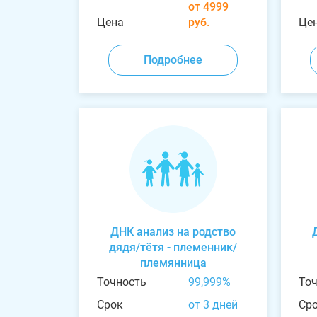
от 4999
Цена
руб.
Це
Подробнее
ДНК анализ на родство
дядя/тётя - племенник/
племянница
Точность
99,999%
То
Срок
от 3 дней
Ср