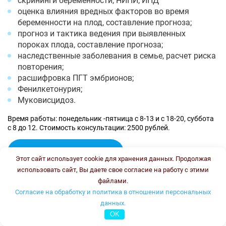
скрининги беременности, НИПИ, ИПД
оценка влияния вредных факторов во время
беременности на плод, составление прогноза;
прогноз и тактика ведения при выявленных
пороках плода, составление прогноза;
наследственные заболевания в семье, расчет риска
повторения;
расшифровка ПГТ эмбрионов;
Фенилкетонурия;
Муковисцидоз.
Время работы: понедельник -пятница с 8-13 и с 18-20, суббота
с 8 до 12. Стоимость консультации: 2500 рублей.
Онлайн консультация
Этот сайт использует cookie для хранения данных. Продолжая
Колесникова Ирина Васильевна
использовать сайт, Вы даете свое согласие на работу с этими
файлами.
Согласие на обработку и политика в отношении персональных
данных.
OK