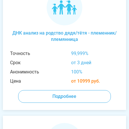
ДНК анализ на родство дядя/тётя - племенник/
племянница
Точность
99,999%
Срок
от 3 дней
Анонимность
100%
Цена
от 10999 руб.
Подробнее