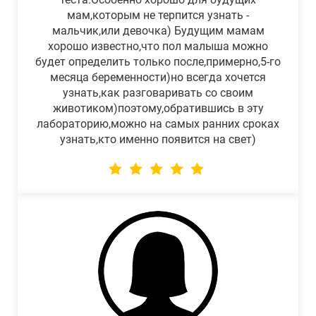
мам,которым не терпится узнать -
мальчик,или девочка) Будущим мамам
хорошо известно,что пол малыша можно
будет определить только после,примерно,5-го
месяца беременности)но всегда хочется
узнать,как разговаривать со своим
животиком)поэтому,обратившись в эту
лабораторию,можно на самых ранних сроках
узнать,кто именно появится на свет)