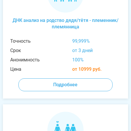
ДНК анализ на родство дядя/тётя - племенник/
племянница
Точность
99,999%
Срок
от 3 дней
Анонимность
100%
Цена
от 10999 руб.
Подробнее