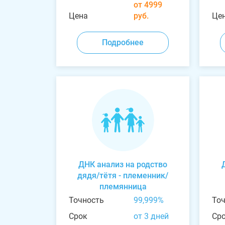
от 4999
Цена
руб.
Це
Подробнее
ДНК анализ на родство
дядя/тётя - племенник/
племянница
Точность
99,999%
То
Срок
от 3 дней
Ср