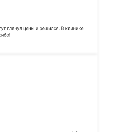
ут глянул цены и решился. В клинике
сибо!