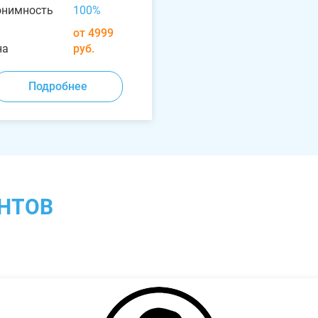
онимность
100%
от 4999
на
руб.
Подробнее
НТОВ