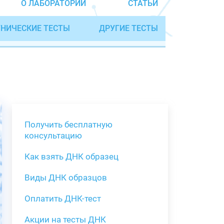
О ЛАБОРАТОРИИ
СТАТЬИ
НИЧЕСКИЕ ТЕСТЫ
ДРУГИЕ ТЕСТЫ
Получить бесплатную
консультацию
Как взять ДНК образец
Получить бе
Виды ДНК образцов
Как взять о
Виды нестан
(инструкция)
для анализа
Оплатить ДНК-тест
Забор крови
Акции на тесты ДНК
тестов