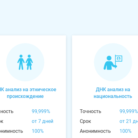
К анализ на этническое
ДНК анализ на
происхождение
национальность
чность
99,999%
Точность
99,999%
ок
от 7 дней
Срок
от 21 д
онимность
100%
Анонимность
100%