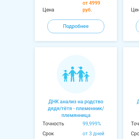
от 4999
Цена
руб.
Це
Подробнее
ДНК анализ на родство
дядя/тётя - племенник/
племянница
Точность
99,999%
То
Срок
от 3 дней
Ср