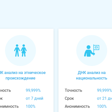
К анализ на этническое
ДНК анализ на
происхождение
национальность
чность
99,999%
Точность
99,999%
ок
от 7 дней
Срок
от 21 д
онимность
100%
Анонимность
100%