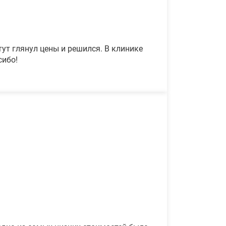
ут глянул цены и решился. В клинике
сибо!