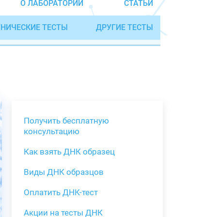
О ЛАБОРАТОРИИ
СТАТЬИ
НИЧЕСКИЕ ТЕСТЫ
ДРУГИЕ ТЕСТЫ
Получить бесплатную
консультацию
Как взять ДНК образец
Получить бе
Виды ДНК образцов
Как взять о
Виды нестан
(инструкция)
для анализа
Оплатить ДНК-тест
Забор крови
Акции на тесты ДНК
тестов