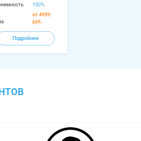
онимность
100%
от 4999
на
руб.
Подробнее
НТОВ