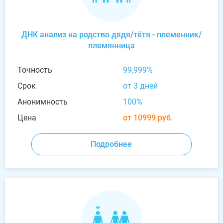
ДНК анализ на родство дядя/тётя - племенник/
племянница
Точность
99,999%
Срок
от 3 дней
Анонимность
100%
Цена
от 10999 руб.
Подробнее