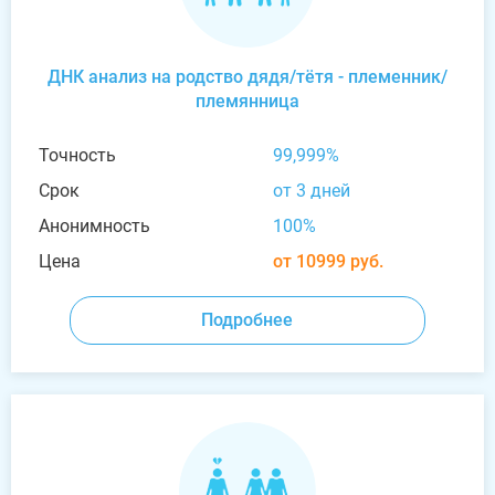
ДНК анализ на родство дядя/тётя - племенник/
племянница
Точность
99,999%
Срок
от 3 дней
Анонимность
100%
Цена
от 10999 руб.
Подробнее