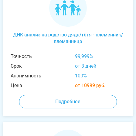
ДНК анализ на родство дядя/тётя - племенник/
племянница
Точность
99,999%
Срок
от 3 дней
Анонимность
100%
Цена
от 10999 руб.
Подробнее