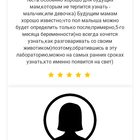
мам,которым не терпится узнать -
мальчик,или девочка) Будущим мамам
хорошо известно,что пол малыша можно
будет определить только после,примерно,5-го
месяца беременности)но всегда хочется
узнать,как разговаривать со своим
животиком)поэтому,обратившись в эту
лабораторию,можно на самых ранних сроках
узнать,кто именно появится на свет)