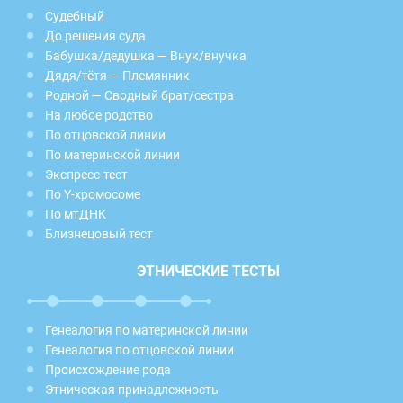
Судебный
До решения суда
Бабушка/дедушка — Внук/внучка
Дядя/тётя — Племянник
Родной — Сводный брат/сестра
На любое родство
По отцовской линии
По материнской линии
Экспресс-тест
По Y-хромосоме
По мтДНК
Близнецовый тест
ЭТНИЧЕСКИЕ ТЕСТЫ
Генеалогия по материнской линии
Генеалогия по отцовской линии
Происхождение рода
Этническая принадлежность