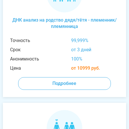
ДНК анализ на родство дядя/тётя - племенник/
племянница
Точность
99,999%
Срок
от 3 дней
Анонимность
100%
Цена
от 10999 руб.
Подробнее