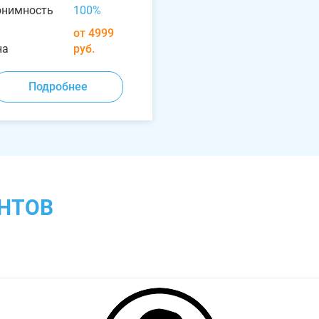
онимность
100%
от 4999
на
руб.
Подробнее
НТОВ