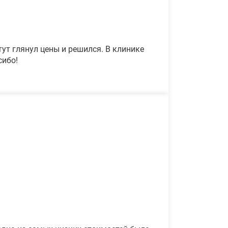
ут глянул цены и решился. В клинике
сибо!