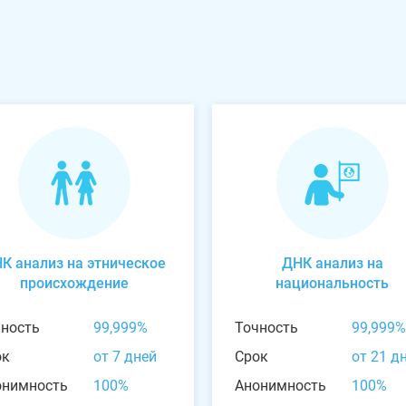
К анализ на этническое
ДНК анализ на
происхождение
национальность
чность
99,999%
Точность
99,999%
ок
от 7 дней
Срок
от 21 д
онимность
100%
Анонимность
100%