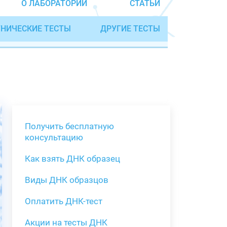
О ЛАБОРАТОРИИ
СТАТЬИ
НИЧЕСКИЕ ТЕСТЫ
ДРУГИЕ ТЕСТЫ
Получить бесплатную
консультацию
Как взять ДНК образец
Получить бе
Виды ДНК образцов
Как взять о
Виды нестан
(инструкция)
для анализа
Оплатить ДНК-тест
Забор крови
Акции на тесты ДНК
тестов