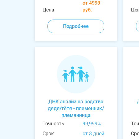
от 4999
Цена
руб.
Це
Подробнее
ДНК анализ на родство
дядя/тётя - племенник/
племянница
Точность
99,999%
То
Срок
от 3 дней
Ср