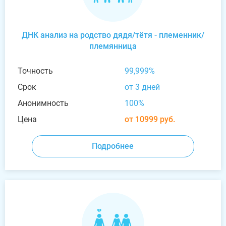
ДНК анализ на родство дядя/тётя - племенник/
племянница
Точность
99,999%
Срок
от 3 дней
Анонимность
100%
Цена
от 10999 руб.
Подробнее