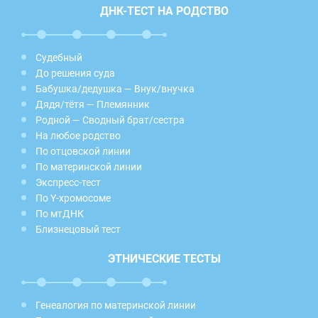
ДНК-ТЕСТ НА РОДСТВО
Судебный
До решения суда
Бабушка/дедушка — Внук/внучка
Дядя/тётя — Племянник
Родной — Сводный брат/сестра
На любое родство
По отцовской линии
По материнской линии
Экспресс-тест
По Y-хромосоме
По мтДНК
Близнецовый тест
ЭТНИЧЕСКИЕ ТЕСТЫ
Генеалогия по материнской линии