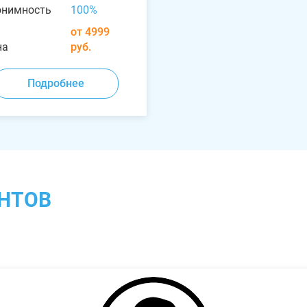
онимность
100%
от 4999
на
руб.
Подробнее
НТОВ