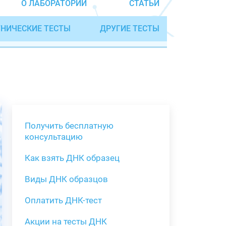
О ЛАБОРАТОРИИ
СТАТЬИ
НИЧЕСКИЕ ТЕСТЫ
ДРУГИЕ ТЕСТЫ
Получить бесплатную
консультацию
Как взять ДНК образец
Получить бе
Виды ДНК образцов
Как взять о
Виды нестан
(инструкция)
для анализа
Оплатить ДНК-тест
Забор крови
Акции на тесты ДНК
тестов