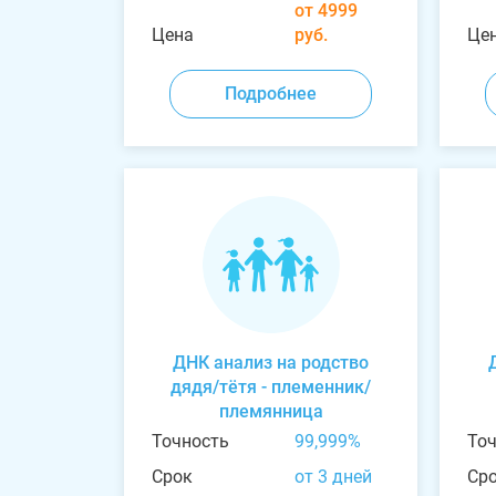
от 4999
Цена
руб.
Це
Подробнее
ДНК анализ на родство
дядя/тётя - племенник/
племянница
Точность
99,999%
То
Срок
от 3 дней
Ср