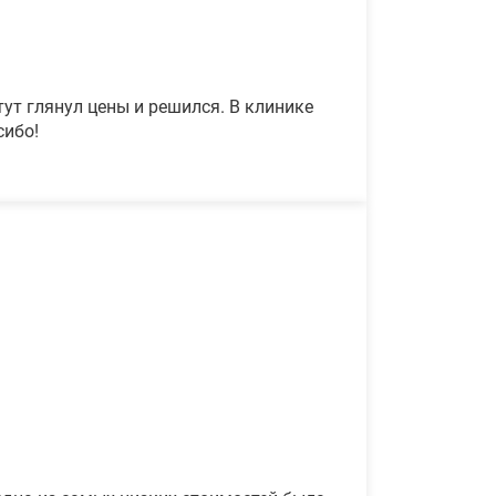
ут глянул цены и решился. В клинике
сибо!