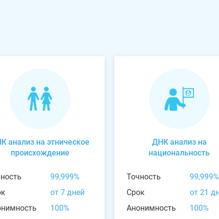
К анализ на этническое
ДНК анализ на
происхождение
национальность
чность
99,999%
Точность
99,999%
ок
от 7 дней
Срок
от 21 д
онимность
100%
Анонимность
100%