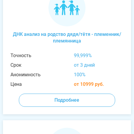
ДНК анализ на родство дядя/тётя - племенник/
племянница
Точность
99,999%
Срок
от 3 дней
Анонимность
100%
Цена
от 10999 руб.
Подробнее