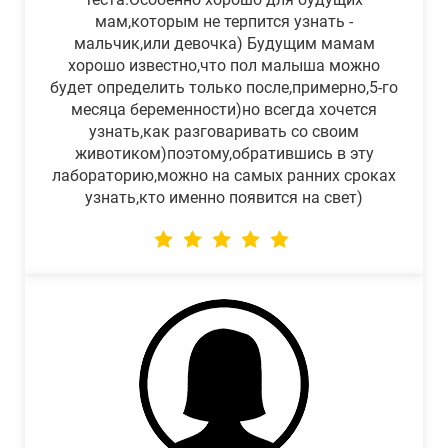
мам,которым не терпится узнать -
мальчик,или девочка) Будущим мамам
хорошо известно,что пол малыша можно
будет определить только после,примерно,5-го
месяца беременности)но всегда хочется
узнать,как разговаривать со своим
животиком)поэтому,обратившись в эту
лабораторию,можно на самых ранних сроках
узнать,кто именно появится на свет)