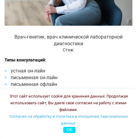
Врач-генетик, врач клинической лабораторной
диагностики
Стаж:
Типы консультаций:
устная он-лайн
письменная он-лайн
письменная офлайн
Стоимость консультации:
3500 рублей
Этот сайт использует cookie для хранения данных. Продолжая
График работы:
ПН, ВТ, ЧТ, ПТ с 16.00 до 18.00
использовать сайт, Вы даете свое согласие на работу с этими
файлами.
Онлайн консультация
Согласие на обработку и политика в отношении персональных
данных.
Тлупова Эльвира Хасановна
OK