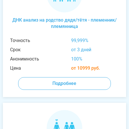
ДНК анализ на родство дядя/тётя - племенник/
племянница
Точность
99,999%
Срок
от 3 дней
Анонимность
100%
Цена
от 10999 руб.
Подробнее