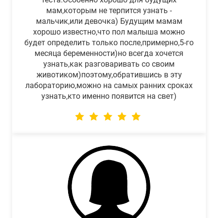
мам,которым не терпится узнать -
мальчик,или девочка) Будущим мамам
хорошо известно,что пол малыша можно
будет определить только после,примерно,5-го
месяца беременности)но всегда хочется
узнать,как разговаривать со своим
животиком)поэтому,обратившись в эту
лабораторию,можно на самых ранних сроках
узнать,кто именно появится на свет)