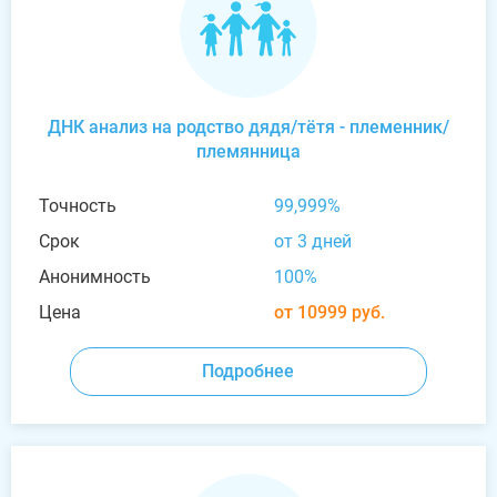
ДНК анализ на родство дядя/тётя - племенник/
племянница
Точность
99,999%
Срок
от 3 дней
Анонимность
100%
Цена
от 10999 руб.
Подробнее