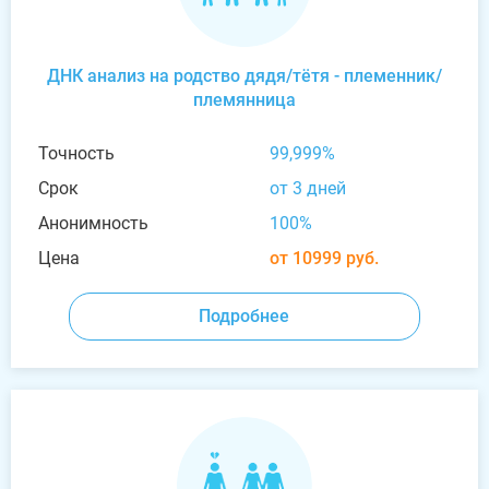
ДНК анализ на родство дядя/тётя - племенник/
племянница
Точность
99,999%
Срок
от 3 дней
Анонимность
100%
Цена
от 10999 руб.
Подробнее