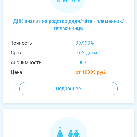
ДНК анализ на родство дядя/тётя - племенник/
племянница
Точность
99,999%
Срок
от 3 дней
Анонимность
100%
Цена
от 10999 руб.
Подробнее