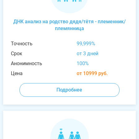
ДНК анализ на родство дядя/тётя - племенник/
племянница
Точность
99,999%
Срок
от 3 дней
Анонимность
100%
Цена
от 10999 руб.
Подробнее