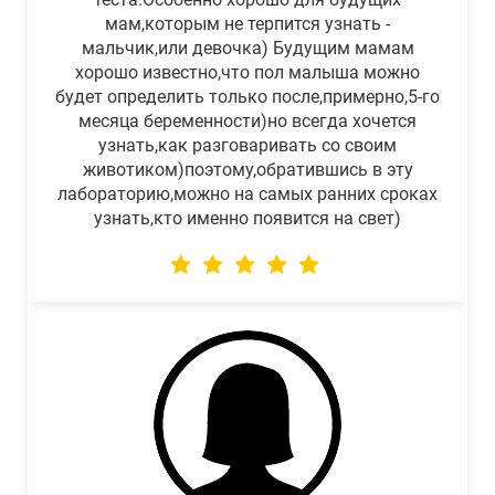
мам,которым не терпится узнать -
мальчик,или девочка) Будущим мамам
хорошо известно,что пол малыша можно
будет определить только после,примерно,5-го
месяца беременности)но всегда хочется
узнать,как разговаривать со своим
животиком)поэтому,обратившись в эту
лабораторию,можно на самых ранних сроках
узнать,кто именно появится на свет)