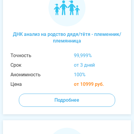
ДНК анализ на родство дядя/тётя - племенник/
племянница
Точность
99,999%
Срок
от 3 дней
Анонимность
100%
Цена
от 10999 руб.
Подробнее