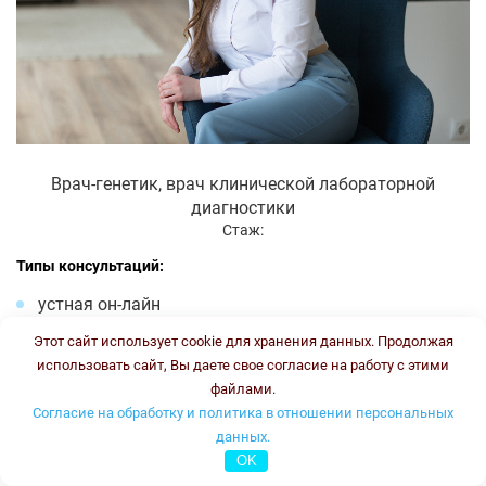
Врач-генетик, врач клинической лабораторной
диагностики
Стаж:
Типы консультаций:
устная он-лайн
письменная он-лайн
Этот сайт использует cookie для хранения данных. Продолжая
письменная офлайн
использовать сайт, Вы даете свое согласие на работу с этими
файлами.
Стоимость консультации:
3500 рублей
График работы:
ПН, ВТ, ЧТ, ПТ с 16.00 до 18.00
Согласие на обработку и политика в отношении персональных
данных.
Онлайн консультация
OK