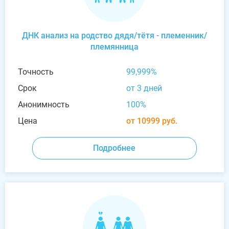
ДНК анализ на родство дядя/тётя - племенник/
племянница
Точность
99,999%
Срок
от 3 дней
Анонимность
100%
Цена
от 10999 руб.
Подробнее