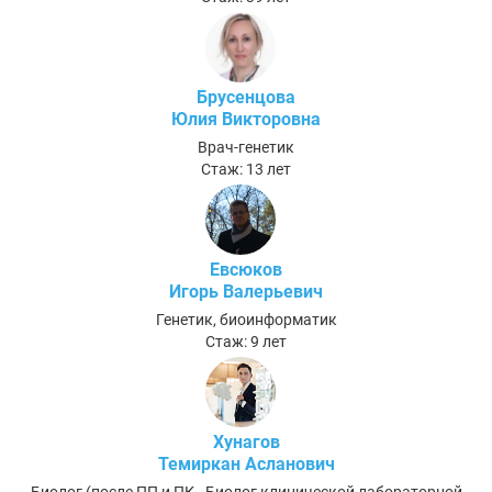
Брусенцова
Юлия Викторовна
Врач-генетик
Стаж: 13 лет
Евсюков
Игорь Валерьевич
Генетик, биоинформатик
Стаж: 9 лет
Хунагов
Темиркан Асланович
Биолог (после ПП и ПК - Биолог клинической лабораторной