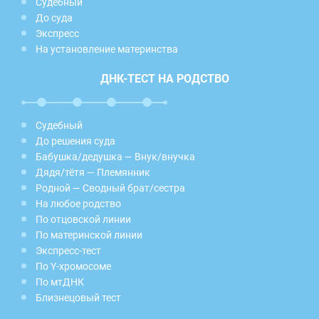
Судебный
До суда
Экспресс
На установление материнства
ДНК-ТЕСТ НА РОДСТВО
Судебный
До решения суда
Бабушка/дедушка — Внук/внучка
Дядя/тётя — Племянник
Родной — Сводный брат/сестра
На любое родство
По отцовской линии
По материнской линии
Экспресс-тест
По Y-хромосоме
По мтДНК
Близнецовый тест