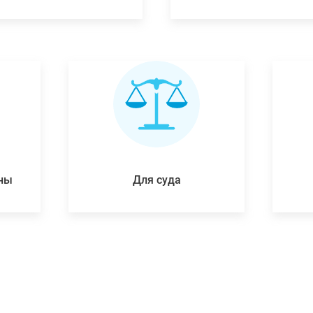
ены
Для суда