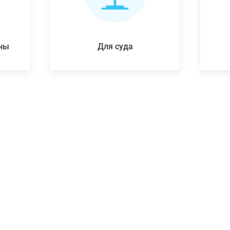
ены
Для суда