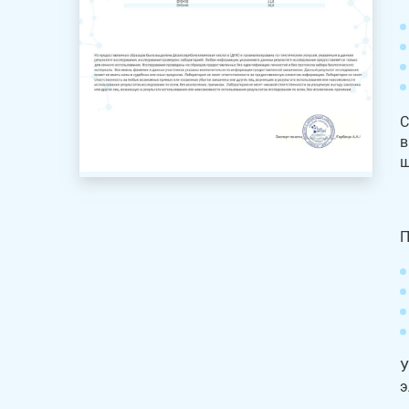
С
в
ш
П
У
э