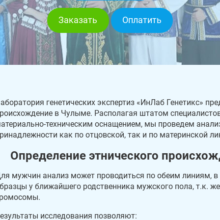
Заказать
Оплатить
аборатория генетических экспертиз «ИнЛаб Генетикс» пре
роисхождение в Чулыме. Располагая штатом специалисто
атериально-техническим оснащением, мы проведем анализ
ринадлежности как по отцовской, так и по материнской л
Определение этнического происхож
ля мужчин анализ может проводиться по обеим линиям, в
бразцы у ближайшего родственника мужского пола, т.к. ж
ромосомы.
езультаты исследования позволяют: