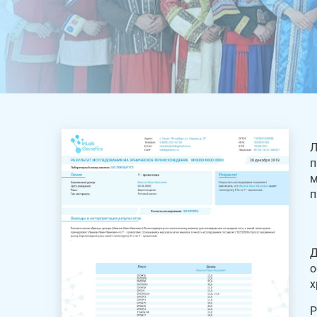
Л
п
м
п
Д
о
х
Р