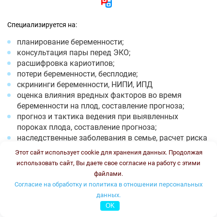
Специализируется на:
планирование беременности;
консультация пары перед ЭКО;
расшифровка кариотипов;
потери беременности, бесплодие;
скрининги беременности, НИПИ, ИПД
оценка влияния вредных факторов во время
беременности на плод, составление прогноза;
прогноз и тактика ведения при выявленных
пороках плода, составление прогноза;
наследственные заболевания в семье, расчет риска
повторения;
Этот сайт использует cookie для хранения данных. Продолжая
расшифровка ПГТ эмбрионов;
использовать сайт, Вы даете свое согласие на работу с этими
Фенилкетонурия;
файлами.
Муковисцидоз.
Согласие на обработку и политика в отношении персональных
данных.
Время работы: понедельник -пятница с 8-13 и с 18-20, суббота
OK
с 8 до 12. Стоимость консультации: 2500 рублей.