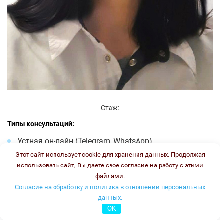
Стаж:
Типы консультаций:
Устная он-лайн (Telegram, WhatsApp)
Письменная он-лайн (Telegram, WhatsApp)
Этот сайт использует cookie для хранения данных. Продолжая
использовать сайт, Вы даете свое согласие на работу с этими
Стоимость консультации:
от 2000 руб.
файлами.
График работы:
ПН-ПТ с 9:00 до 12:00
Согласие на обработку и политика в отношении персональных
данных.
Онлайн консультация
OK