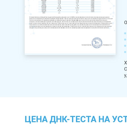
О
Х
С
у
ЦЕНА ДНК-ТЕСТА НА У