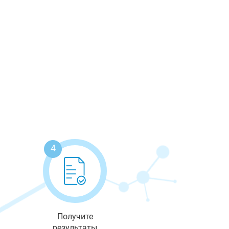
4
Получите
результаты