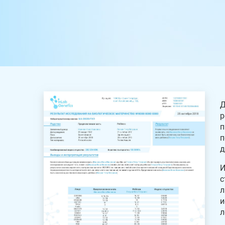
Д
р
п
п
д
И
с
л
и
л