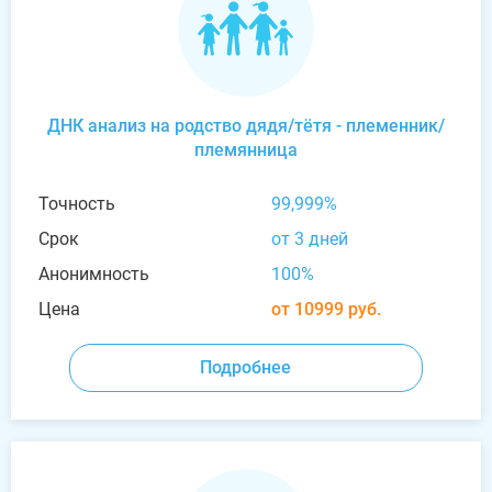
ДНК анализ на родство дядя/тётя - племенник/
племянница
Точность
99,999%
Срок
от 3 дней
Анонимность
100%
Цена
от 10999 руб.
Подробнее