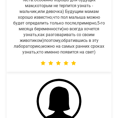
мам,которым не терпится узнать -
мальчик,или девочка) Будущим мамам
хорошо известно,что пол малыша можно
будет определить только после,примерно,5-го
месяца беременности)но всегда хочется
узнать,как разговаривать со своим
животиком)поэтому,обратившись в эту
лабораторию,можно на самых ранних сроках
узнать,кто именно появится на свет)