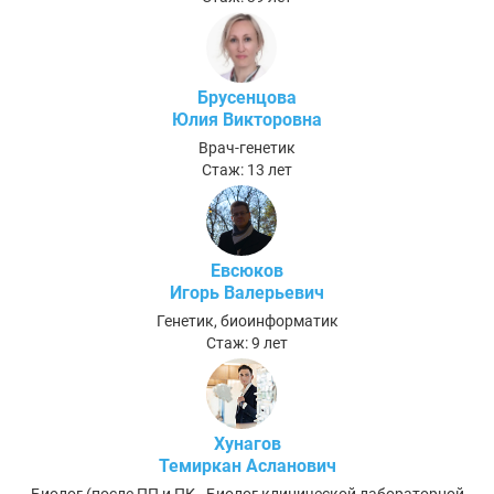
Брусенцова
Юлия Викторовна
Врач-генетик
Стаж: 13 лет
Евсюков
Игорь Валерьевич
Генетик, биоинформатик
Стаж: 9 лет
Хунагов
Темиркан Асланович
Биолог (после ПП и ПК - Биолог клинической лабораторной